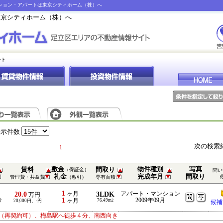
ンション・アパートは東京シティホーム（株）へ
東京シティホーム（株）へ
ート
表示件数
次の検索
1
敷金
物件種別
写真
賃料
間取り
（保証金）
問い
礼金
完成年月
間取り
管理費・共益費
（敷引）
専有面積
1
20.0
ヶ月
3LDK
アパート・マンション
万円
1
2009年09月
分
ヶ月
76.49m
20,000円、-円
2
候補
（再契約可）、梅島駅へ徒歩４分、南西向き