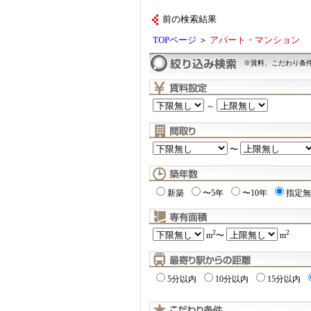
前の検索結果
TOPページ
＞
アパート・マンション
※賃料、こだわり条
～
〜
新築
〜5年
〜10年
指定無
2
2
m
〜
m
5分以内
10分以内
15分以内