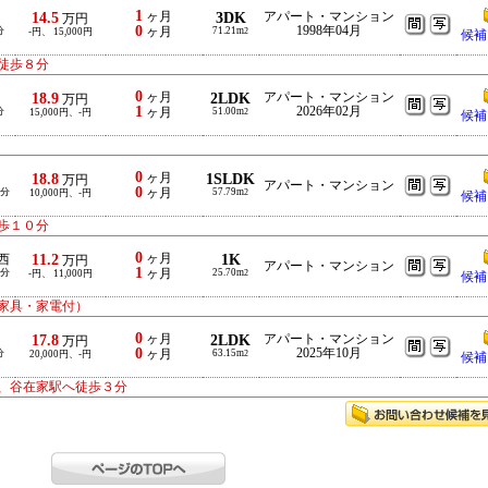
1
14.5
ヶ月
3DK
アパート・マンション
万円
0
1998年04月
分
ヶ月
71.21m
-円、 15,000円
2
候補
徒歩８分
0
18.9
ヶ月
2LDK
アパート・マンション
万円
1
2026年02月
分
ヶ月
51.00m
15,000円、-円
2
候補
0
18.8
ヶ月
1SLDK
万円
アパート・マンション
0
-分
ヶ月
57.79m
10,000円、-円
2
候補
歩１０分
0
11.2
ヶ月
1K
西
万円
アパート・マンション
1
-分
ヶ月
25.70m
-円、 11,000円
2
候補
家具・家電付）
0
17.8
ヶ月
2LDK
アパート・マンション
万円
0
2025年10月
分
ヶ月
63.15m
20,000円、-円
2
候補
、谷在家駅へ徒歩３分