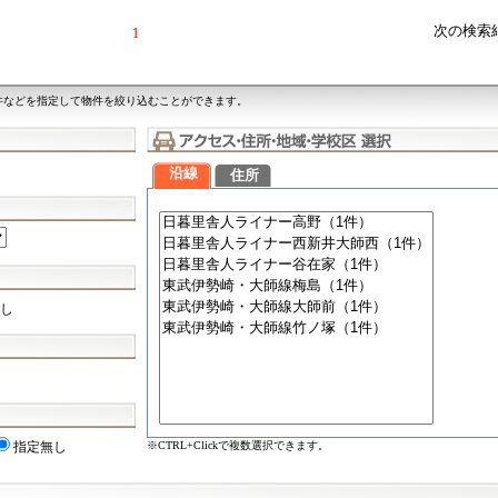
次の検索
1
件などを指定して物件を絞り込むことができます。
沿線
住所
し
※CTRL+Clickで複数選択できます。
指定無し