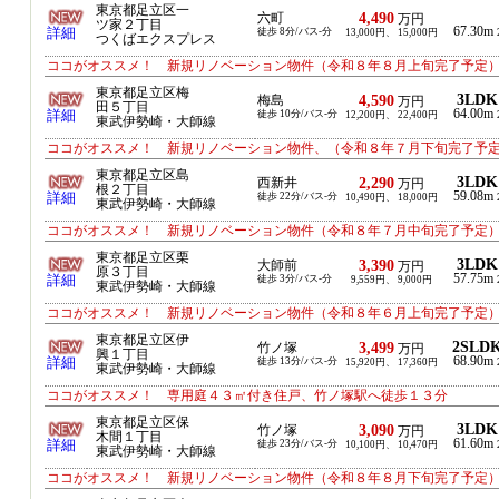
東京都足立区一
4,490
六町
万円
ツ家２丁目
67.30m
詳細
徒歩 8分/バス-分
13,000円、 15,000円
つくばエクスプレス
ココがオススメ！ 新規リノベーション物件（令和８年８月上旬完了予定
東京都足立区梅
3LDK
4,590
梅島
万円
田５丁目
64.00m
詳細
徒歩 10分/バス-分
12,200円、 22,400円
東武伊勢崎・大師線
ココがオススメ！ 新規リノベーション物件、（令和８年７月下旬完了予
東京都足立区島
3LDK
2,290
西新井
万円
根２丁目
59.08m
詳細
徒歩 22分/バス-分
10,490円、 18,000円
東武伊勢崎・大師線
ココがオススメ！ 新規リノベーション物件（令和８年７月中旬完了予定
東京都足立区栗
3LDK
3,390
大師前
万円
原３丁目
57.75m
詳細
徒歩 3分/バス-分
9,559円、 9,000円
東武伊勢崎・大師線
ココがオススメ！ 新規リノベーション物件（令和８年６月上旬完了予定
東京都足立区伊
2SLD
3,499
竹ノ塚
万円
興１丁目
68.90m
詳細
徒歩 13分/バス-分
15,920円、 17,360円
東武伊勢崎・大師線
ココがオススメ！ 専用庭４３㎡付き住戸、竹ノ塚駅へ徒歩１３分
東京都足立区保
3LDK
3,090
竹ノ塚
万円
木間１丁目
61.60m
詳細
徒歩 23分/バス-分
10,100円、 10,470円
東武伊勢崎・大師線
ココがオススメ！ 新規リノベーション物件（令和８年８月下旬完了予定