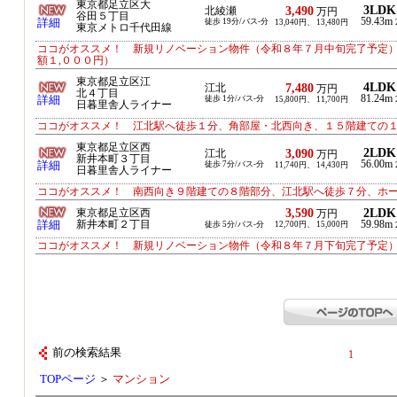
東京都足立区大
3LDK
3,490
北綾瀬
万円
谷田５丁目
59.43m
詳細
徒歩 19分/バス-分
13,040円、 13,480円
東京メトロ千代田線
ココがオススメ！ 新規リノベーション物件（令和８年７月中旬完了予定）
額１,０００円）
東京都足立区江
4LDK
7,480
江北
万円
北４丁目
81.24m
詳細
徒歩 1分/バス-分
15,800円、 11,700円
日暮里舎人ライナー
ココがオススメ！ 江北駅へ徒歩１分、角部屋・北西向き、１５階建ての
東京都足立区西
2LDK
3,090
江北
万円
新井本町３丁目
56.00m
詳細
徒歩 7分/バス-分
11,740円、 14,430円
日暮里舎人ライナー
ココがオススメ！ 南西向き９階建ての８階部分、江北駅へ徒歩７分、ホ
3,590
2LDK
東京都足立区西
万円
詳細
新井本町２丁目
59.98m
徒歩 5分/バス-分
12,700円、 15,000円
ココがオススメ！ 新規リノベーション物件（令和８年７月下旬完了予定
前の検索結果
1
TOPページ
＞
マンション