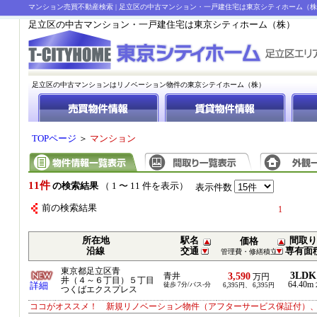
マンション売買不動産検索 | 足立区の中古マンション・一戸建住宅は東京シティホーム（
足立区の中古マンション・一戸建住宅は東京シティホーム（株）
足立区の中古マンションはリノベーション物件の東京シテイホーム（株）
TOPページ
＞
マンション
11件
の検索結果
（ 1 〜 11 件を表示）
表示件数
前の検索結果
1
所在地
駅名
間取り
価格
沿線
交通
専有面
管理費・修繕積立
東京都足立区青
3LDK
3,590
青井
万円
井（４～６丁目）５丁目
64.40m
詳細
徒歩 7分/バス-分
6,395円、 6,395円
つくばエクスプレス
ココがオススメ！ 新規リノベーション物件（アフターサービス保証付）