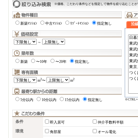
※価格、こだわり条件などを指定して物件を絞り込むことが
新築ﾏﾝｼｮﾝ
中古ﾏﾝｼｮﾝ
ﾘｿﾞｰﾄﾏﾝｼｮﾝ
指定無し
沿
～
新築
〜10年
〜20年
指定無し
2
2
m
〜
m
※CTRL
5分以内
10分以内
15分以内
指定無し
条件
即入居可
仲介手数料半額
環境
角部屋
オール電化