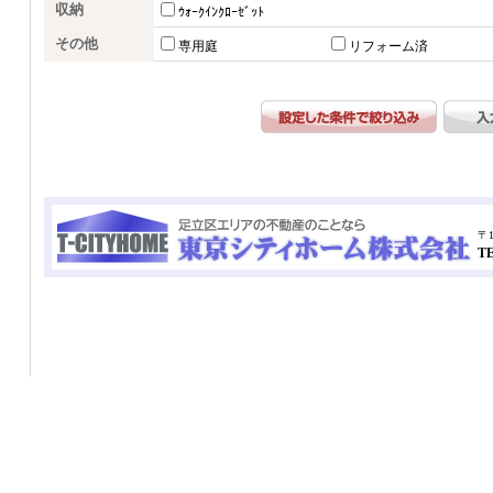
収納
ｳｫｰｸｲﾝｸﾛｰｾﾞｯﾄ
その他
専用庭
リフォーム済
〒1
TE