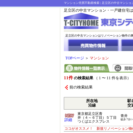
マンション売買不動産検索 | 足立区の中古マンシ
足立区の中古マンション・一戸建住宅
足立区の中古マンションはリノベーション物件の
TOPページ
＞
マンション
11件
の検索結果
（ 1 〜 11 件を表示）
前の検索結果
所在地
駅
沿線
交
東京都足立区青
青井
井（４～６丁目）５丁目
詳細
徒歩 7分/
つくばエクスプレス
ココがオススメ！ 新規リノベーション物