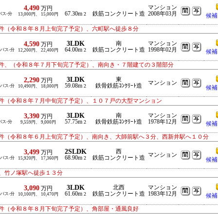
4,490
マンション
万円
67.30m
鉄筋コンクリート造
2008年03月
バス-分
2
13,000円、 15,000円
候補
件（令和８年８月上旬完了予定）、六町駅へ徒歩８分
3LDK
4,590
南
マンション
万円
64.00m
鉄筋コンクリート造
1998年02月
/バス-分
2
12,200円、 22,400円
候補
件、（令和８年７月下旬完了予定）、南向き・７階建ての３階部分
3LDK
2,290
東
万円
マンション
59.08m
鉄骨鉄筋ｺﾝｸﾘｰﾄ造
/バス-分
2
10,490円、 18,000円
候補
件（令和８年７月中旬完了予定）、１０７戸の大型マンション
3LDK
3,390
南
マンション
万円
57.75m
鉄骨鉄筋ｺﾝｸﾘｰﾄ造
1978年12月
バス-分
2
9,559円、 9,000円
候補
件（令和８年６月上旬完了予定）、南向き、大師前駅へ３分、西新井駅へ１０分
2SLDK
3,499
西
万円
マンション
68.90m
鉄筋コンクリート造
/バス-分
2
15,920円、 17,360円
候補
、竹ノ塚駅へ徒歩１３分
3LDK
3,090
北西
マンション
万円
61.60m
鉄筋コンクリート造
1983年12月
/バス-分
2
10,100円、 10,470円
候補
件（令和８年８月下旬完了予定）、角部屋・通風良好