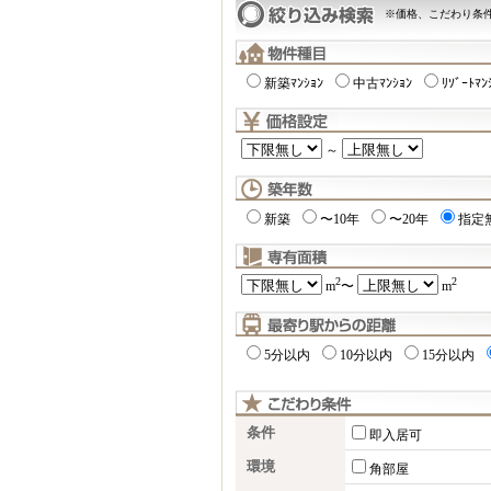
※価格、こだわり条
新築ﾏﾝｼｮﾝ
中古ﾏﾝｼｮﾝ
ﾘｿﾞｰﾄﾏﾝ
～
新築
〜10年
〜20年
指定
2
2
m
〜
m
5分以内
10分以内
15分以内
条件
即入居可
環境
角部屋