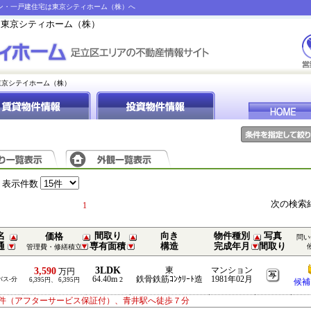
ョン・一戸建住宅は東京シティホーム（株）へ
は東京シティホーム（株）
東京シテイホーム（株）
表示件数
次の検索
1
名
間取り
向き
物件種別
写真
価格
問い
通
専有面積
構造
完成年月
間取り
管理費・修繕積立
3LDK
3,590
東
マンション
万円
64.40m
鉄骨鉄筋ｺﾝｸﾘｰﾄ造
1981年02月
バス-分
2
6,395円、 6,395円
候補
件（アフターサービス保証付）、青井駅へ徒歩７分