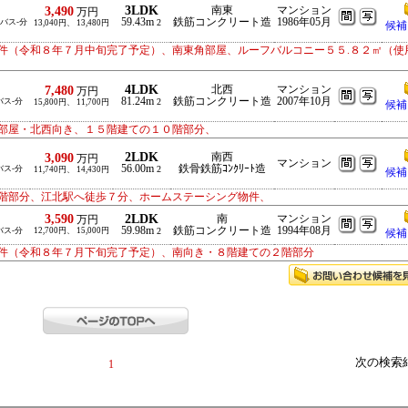
3LDK
3,490
南東
マンション
万円
59.43m
鉄筋コンクリート造
1986年05月
/バス-分
2
13,040円、 13,480円
候補
件（令和８年７月中旬完了予定）、南東角部屋、ルーフバルコニー５５.８２㎡（使
4LDK
7,480
北西
マンション
万円
81.24m
鉄筋コンクリート造
2007年10月
バス-分
2
15,800円、 11,700円
候補
部屋・北西向き、１５階建ての１０階部分、
2LDK
3,090
南西
万円
マンション
56.00m
鉄骨鉄筋ｺﾝｸﾘｰﾄ造
バス-分
2
11,740円、 14,430円
候補
階部分、江北駅へ徒歩７分、ホームステーシング物件、
3,590
2LDK
南
マンション
万円
59.98m
鉄筋コンクリート造
1994年08月
バス-分
12,700円、 15,000円
2
候補
件（令和８年７月下旬完了予定）、南向き・８階建ての２階部分
次の検索
1