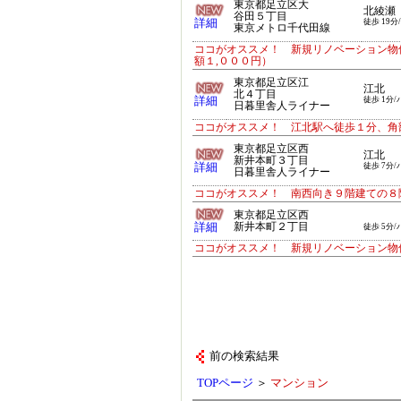
東京都足立区大
北綾瀬
谷田５丁目
詳細
徒歩 19分
東京メトロ千代田線
ココがオススメ！ 新規リノベーション物
額１,０００円）
東京都足立区江
江北
北４丁目
詳細
徒歩 1分/
日暮里舎人ライナー
ココがオススメ！ 江北駅へ徒歩１分、角
東京都足立区西
江北
新井本町３丁目
詳細
徒歩 7分/
日暮里舎人ライナー
ココがオススメ！ 南西向き９階建ての８
東京都足立区西
詳細
新井本町２丁目
徒歩 5分/
ココがオススメ！ 新規リノベーション物
前の検索結果
TOPページ
＞
マンション