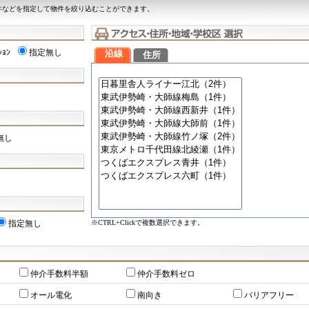
件などを指定して物件を絞り込むことができます。
ｼｮﾝ
指定無し
沿線
住所
無し
※CTRL+Clickで複数選択できます。
指定無し
仲介手数料半額
仲介手数料ゼロ
オール電化
南向き
バリアフリー