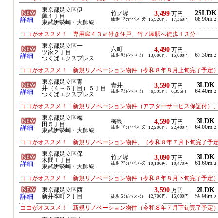
東京都足立区伊
2SLDK
3,499
竹ノ塚
万円
興１丁目
68.90m
詳細
徒歩 13分/バス-分
2
15,920円、 17,360円
東武伊勢崎・大師線
ココがオススメ！ 専用庭４３㎡付き住戸、竹ノ塚駅へ徒歩１３分
東京都足立区一
4,490
六町
万円
ツ家２丁目
67.30m
詳細
徒歩 8分/バス-分
2
13,000円、 15,000円
つくばエクスプレス
ココがオススメ！ 新規リノベーション物件（令和８年８月上旬完了予定
東京都足立区青
3LDK
3,590
青井
万円
井（４～６丁目）５丁目
64.40m
詳細
徒歩 7分/バス-分
2
6,395円、 6,395円
つくばエクスプレス
ココがオススメ！ 新規リノベーション物件（アフターサービス保証付）
東京都足立区梅
3LDK
4,590
梅島
万円
田５丁目
64.00m
詳細
徒歩 10分/バス-分
2
12,200円、 22,400円
東武伊勢崎・大師線
ココがオススメ！ 新規リノベーション物件、（令和８年７月下旬完了予
東京都足立区保
3LDK
3,090
竹ノ塚
万円
木間１丁目
61.60m
詳細
徒歩 23分/バス-分
2
10,100円、 10,470円
東武伊勢崎・大師線
ココがオススメ！ 新規リノベーション物件（令和８年８月下旬完了予定
3,590
2LDK
東京都足立区西
万円
詳細
新井本町２丁目
59.98m
徒歩 5分/バス-分
12,700円、 15,000円
2
ココがオススメ！ 新規リノベーション物件（令和８年７月下旬完了予定