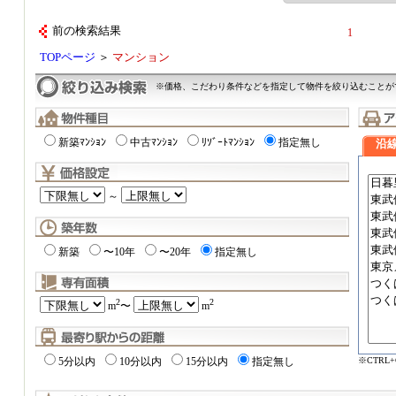
前の検索結果
1
TOPページ
＞
マンション
※価格、こだわり条件などを指定して物件を絞り込むことが
新築ﾏﾝｼｮﾝ
中古ﾏﾝｼｮﾝ
ﾘｿﾞｰﾄﾏﾝｼｮﾝ
指定無し
沿
～
新築
〜10年
〜20年
指定無し
2
2
m
〜
m
※CTRL
5分以内
10分以内
15分以内
指定無し