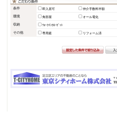
条件
即入居可
仲介手数料半額
環境
角部屋
オール電化
収納
ｳｫｰｸｲﾝｸﾛｰｾﾞｯﾄ
その他
専用庭
リフォーム済
〒1
TE