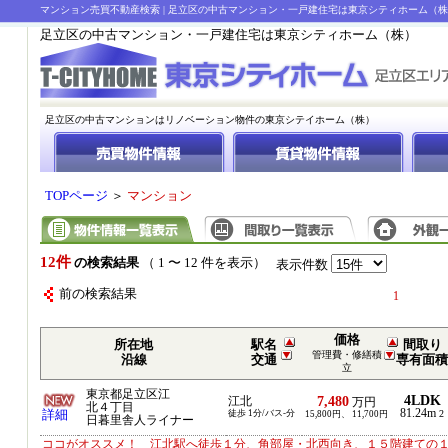
マンション売買不動産検索 | 足立区の中古マンション・一戸建住宅は東京シティホーム（
足立区の中古マンション・一戸建住宅は東京シティホーム（株）
足立区の中古マンションはリノベーション物件の東京シテイホーム（株）
TOPページ
＞
マンション
12件
の検索結果
（ 1 〜 12 件を表示）
表示件数
前の検索結果
1
価格
所在地
駅名
間取り
管理費・修繕積
沿線
交通
専有面積
立
東京都足立区江
4LDK
7,480
江北
万円
北４丁目
81.24m
詳細
徒歩 1分/バス-分
2
15,800円、 11,700円
日暮里舎人ライナー
ココがオススメ！ 江北駅へ徒歩１分、角部屋・北西向き、１５階建ての