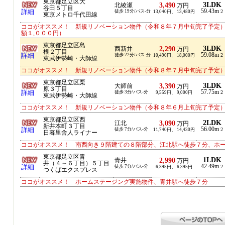
東京都足立区大
3LDK
3,490
北綾瀬
万円
谷田５丁目
59.43m
詳細
徒歩 19分/バス-分
2
13,040円、 13,480円
東京メトロ千代田線
ココがオススメ！ 新規リノベーション物件（令和８年７月中旬完了予定）
額１,０００円）
東京都足立区島
3LDK
2,290
西新井
万円
根２丁目
59.08m
詳細
徒歩 22分/バス-分
2
10,490円、 18,000円
東武伊勢崎・大師線
ココがオススメ！ 新規リノベーション物件（令和８年７月中旬完了予定
東京都足立区栗
3LDK
3,390
大師前
万円
原３丁目
57.75m
詳細
徒歩 3分/バス-分
2
9,559円、 9,000円
東武伊勢崎・大師線
ココがオススメ！ 新規リノベーション物件（令和８年６月上旬完了予定
東京都足立区西
2LDK
3,090
江北
万円
新井本町３丁目
56.00m
詳細
徒歩 7分/バス-分
2
11,740円、 14,430円
日暮里舎人ライナー
ココがオススメ！ 南西向き９階建ての８階部分、江北駅へ徒歩７分、ホ
東京都足立区青
1LDK
2,990
青井
万円
井（４～６丁目）５丁目
42.49m
詳細
徒歩 7分/バス-分
2
6,395円、 6,395円
つくばエクスプレス
ココがオススメ！ ホームステージング実施物件、青井駅へ徒歩７分