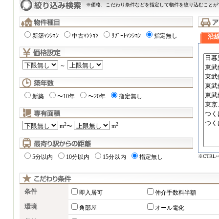
※価格、こだわり条件などを指定して物件を絞り込むことが
新築ﾏﾝｼｮﾝ
中古ﾏﾝｼｮﾝ
ﾘｿﾞｰﾄﾏﾝｼｮﾝ
指定無し
沿
～
新築
〜10年
〜20年
指定無し
2
2
m
〜
m
※CTRL
5分以内
10分以内
15分以内
指定無し
条件
即入居可
仲介手数料半額
環境
角部屋
オール電化