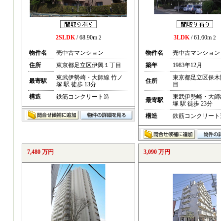
2SLDK
/ 68.90m
3LDK
/ 61.60m
2
2
物件名
売中古マンション
物件名
売中古マンション
住所
東京都足立区伊興１丁目
築年
1983年12月
東武伊勢崎・大師線 竹ノ
東京都足立区保木
最寄駅
住所
塚 駅 徒歩 13分
目
構造
鉄筋コンクリート造
東武伊勢崎・大師
最寄駅
塚 駅 徒歩 23分
構造
鉄筋コンクリート
7,480 万円
3,090 万円