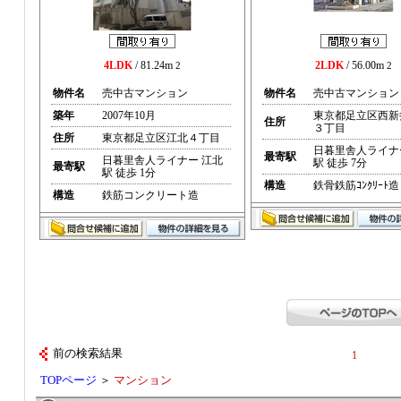
4LDK
/ 81.24m
2LDK
/ 56.00m
2
2
物件名
売中古マンション
物件名
売中古マンション
築年
2007年10月
東京都足立区西新
住所
３丁目
住所
東京都足立区江北４丁目
日暮里舎人ライナ
最寄駅
日暮里舎人ライナー 江北
駅 徒歩 7分
最寄駅
駅 徒歩 1分
構造
鉄骨鉄筋ｺﾝｸﾘｰﾄ造
構造
鉄筋コンクリート造
前の検索結果
1
TOPページ
＞
マンション