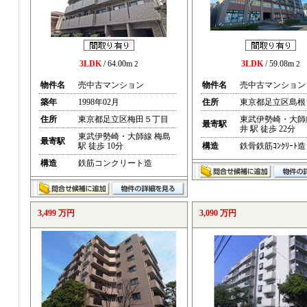
3LDK
/ 64.00m
3LDK
/ 59.08m
2
2
物件名
売中古マンション
物件名
売中古マンション
築年
1998年02月
住所
東京都足立区島根
住所
東京都足立区梅田５丁目
東武伊勢崎・大師
最寄駅
井 駅 徒歩 22分
東武伊勢崎・大師線 梅島
最寄駅
駅 徒歩 10分
構造
鉄骨鉄筋ｺﾝｸﾘｰﾄ造
構造
鉄筋コンクリート造
3,499 万円
3,090 万円