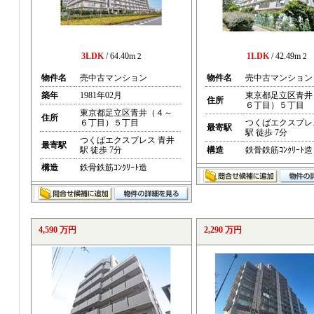
3LDK
/ 64.40m
1LDK
/ 42.49m
2
2
物件名
売中古マンション
物件名
売中古マンション
築年
1981年02月
東京都足立区青井
住所
６丁目）５丁目
東京都足立区青井（４～
住所
６丁目）５丁目
つくばエクスプレ
最寄駅
駅 徒歩 7分
つくばエクスプレス 青井
最寄駅
駅 徒歩 7分
構造
鉄骨鉄筋ｺﾝｸﾘｰﾄ造
構造
鉄骨鉄筋ｺﾝｸﾘｰﾄ造
4,590 万円
2,290 万円