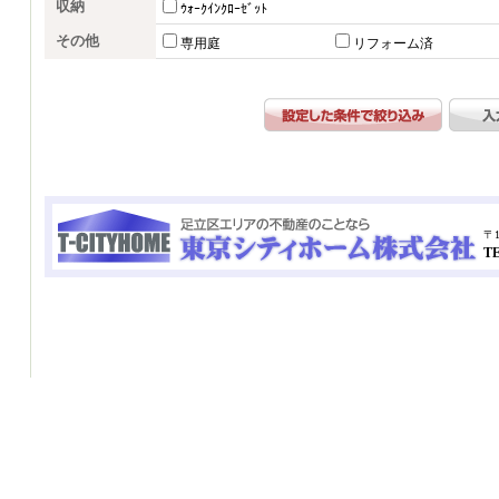
収納
ｳｫｰｸｲﾝｸﾛｰｾﾞｯﾄ
その他
専用庭
リフォーム済
〒1
TE