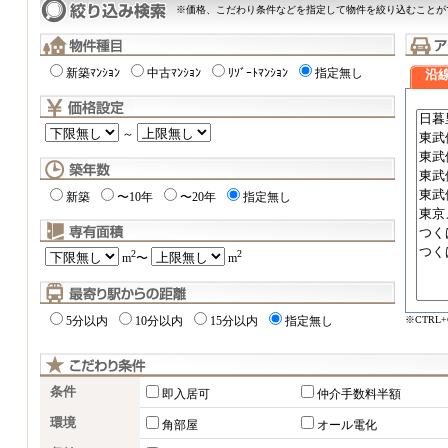
※価格、こだわり条件などを指定して物件を絞り込むことが
新築ﾏﾝｼｮﾝ
中古ﾏﾝｼｮﾝ
ﾘｿﾞｰﾄﾏﾝｼｮﾝ
指定無し
沿
～
新築
〜10年
〜20年
指定無し
2
2
m
〜
m
※CTRL
5分以内
10分以内
15分以内
指定無し
条件
即入居可
仲介手数料半額
環境
角部屋
オール電化