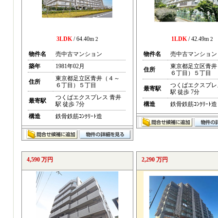
3LDK
/ 64.40m
1LDK
/ 42.49m
2
2
物件名
売中古マンション
物件名
売中古マンション
築年
1981年02月
東京都足立区青井
住所
６丁目）５丁目
東京都足立区青井（４～
住所
６丁目）５丁目
つくばエクスプレ
最寄駅
駅 徒歩 7分
つくばエクスプレス 青井
最寄駅
駅 徒歩 7分
構造
鉄骨鉄筋ｺﾝｸﾘｰﾄ造
構造
鉄骨鉄筋ｺﾝｸﾘｰﾄ造
4,590 万円
2,290 万円