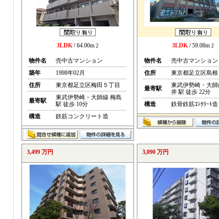
3LDK
/ 64.00m
3LDK
/ 59.08m
2
2
物件名
売中古マンション
物件名
売中古マンション
築年
1998年02月
住所
東京都足立区島根
住所
東京都足立区梅田５丁目
東武伊勢崎・大師
最寄駅
井 駅 徒歩 22分
東武伊勢崎・大師線 梅島
最寄駅
駅 徒歩 10分
構造
鉄骨鉄筋ｺﾝｸﾘｰﾄ造
構造
鉄筋コンクリート造
3,499 万円
3,090 万円