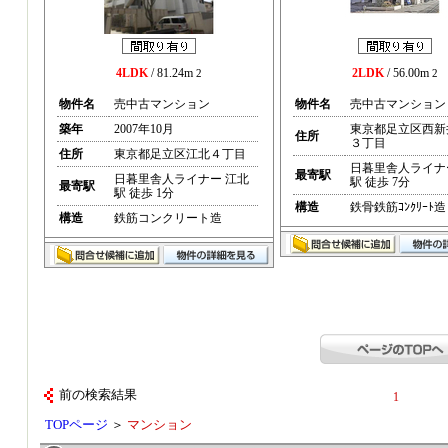
4LDK
/ 81.24m
2LDK
/ 56.00m
2
2
物件名
売中古マンション
物件名
売中古マンション
築年
2007年10月
東京都足立区西新
住所
３丁目
住所
東京都足立区江北４丁目
日暮里舎人ライナ
最寄駅
日暮里舎人ライナー 江北
駅 徒歩 7分
最寄駅
駅 徒歩 1分
構造
鉄骨鉄筋ｺﾝｸﾘｰﾄ造
構造
鉄筋コンクリート造
前の検索結果
1
TOPページ
＞
マンション