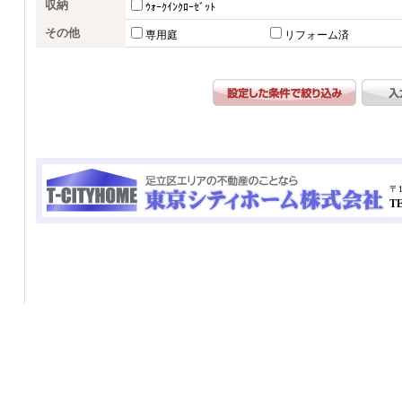
収納
ｳｫｰｸｲﾝｸﾛｰｾﾞｯﾄ
その他
専用庭
リフォーム済
〒1
TE