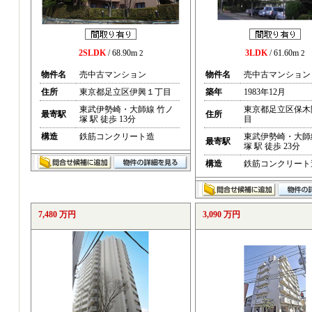
2SLDK
/ 68.90m
3LDK
/ 61.60m
2
2
物件名
売中古マンション
物件名
売中古マンション
住所
東京都足立区伊興１丁目
築年
1983年12月
東武伊勢崎・大師線 竹ノ
東京都足立区保木
最寄駅
住所
塚 駅 徒歩 13分
目
構造
鉄筋コンクリート造
東武伊勢崎・大師
最寄駅
塚 駅 徒歩 23分
構造
鉄筋コンクリート
7,480 万円
3,090 万円