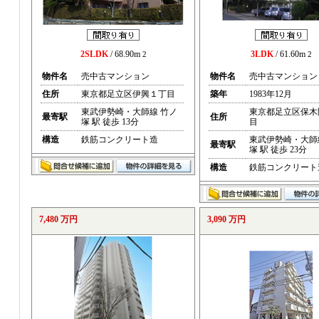
2SLDK
/ 68.90m
3LDK
/ 61.60m
2
2
物件名
売中古マンション
物件名
売中古マンション
住所
東京都足立区伊興１丁目
築年
1983年12月
東武伊勢崎・大師線 竹ノ
東京都足立区保木
最寄駅
住所
塚 駅 徒歩 13分
目
構造
鉄筋コンクリート造
東武伊勢崎・大師
最寄駅
塚 駅 徒歩 23分
構造
鉄筋コンクリート
7,480 万円
3,090 万円