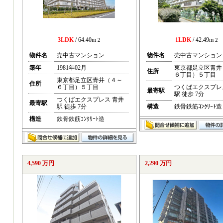
3LDK
/ 64.40m
1LDK
/ 42.49m
2
2
物件名
売中古マンション
物件名
売中古マンション
築年
1981年02月
東京都足立区青井
住所
６丁目）５丁目
東京都足立区青井（４～
住所
６丁目）５丁目
つくばエクスプレ
最寄駅
駅 徒歩 7分
つくばエクスプレス 青井
最寄駅
駅 徒歩 7分
構造
鉄骨鉄筋ｺﾝｸﾘｰﾄ造
構造
鉄骨鉄筋ｺﾝｸﾘｰﾄ造
4,590 万円
2,290 万円