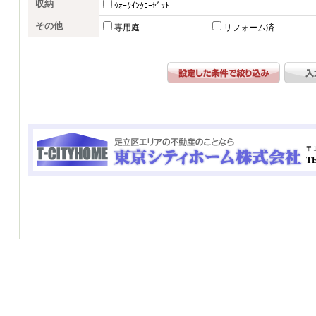
収納
ｳｫｰｸｲﾝｸﾛｰｾﾞｯﾄ
その他
専用庭
リフォーム済
〒1
TE