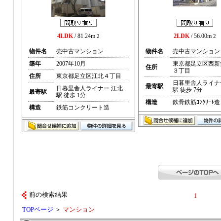
4LDK
/ 81.24m
2LDK
/ 56.00m
2
2
物件名
売中古マンション
物件名
売中古マンション
築年
2007年10月
東京都足立区西新
住所
３丁目
住所
東京都足立区江北４丁目
日暮里舎人ライナ
最寄駅
日暮里舎人ライナー 江北
駅 徒歩 7分
最寄駅
駅 徒歩 1分
構造
鉄骨鉄筋ｺﾝｸﾘｰﾄ造
構造
鉄筋コンクリート造
前の検索結果
1
TOPページ
＞
マンション