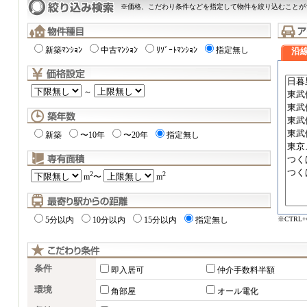
※価格、こだわり条件などを指定して物件を絞り込むことが
新築ﾏﾝｼｮﾝ
中古ﾏﾝｼｮﾝ
ﾘｿﾞｰﾄﾏﾝｼｮﾝ
指定無し
沿
～
新築
〜10年
〜20年
指定無し
2
2
m
〜
m
※CTRL
5分以内
10分以内
15分以内
指定無し
条件
即入居可
仲介手数料半額
環境
角部屋
オール電化