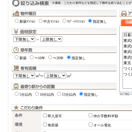
※価格、こだわり条件などを指定して物件を絞り込むことが
新築ﾏﾝｼｮﾝ
中古ﾏﾝｼｮﾝ
ﾘｿﾞｰﾄﾏﾝｼｮﾝ
指定無し
沿
～
新築
〜10年
〜20年
指定無し
2
2
m
〜
m
※CTRL
5分以内
10分以内
15分以内
指定無し
条件
即入居可
仲介手数料半額
環境
角部屋
オール電化