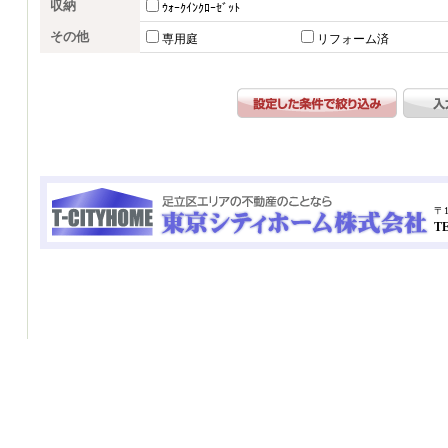
収納
ｳｫｰｸｲﾝｸﾛｰｾﾞｯﾄ
その他
専用庭
リフォーム済
〒1
TE