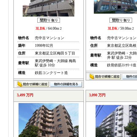
3LDK
/ 64.00m
3LDK
/ 59.08m
2
2
物件名
売中古マンション
物件名
売中古マンション
築年
1998年02月
住所
東京都足立区島根
住所
東京都足立区梅田５丁目
東武伊勢崎・大師
最寄駅
井 駅 徒歩 22分
東武伊勢崎・大師線 梅島
最寄駅
駅 徒歩 10分
構造
鉄骨鉄筋ｺﾝｸﾘｰﾄ造
構造
鉄筋コンクリート造
3,499 万円
3,090 万円