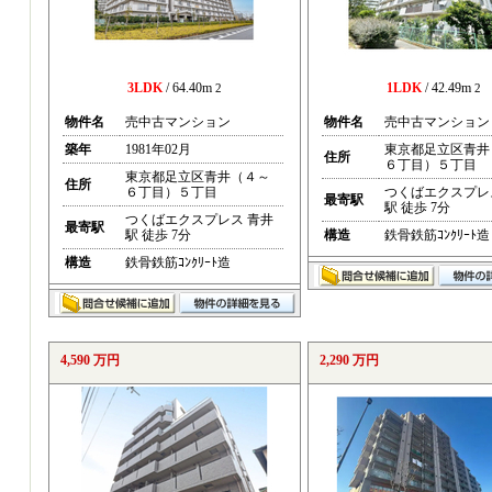
3LDK
/ 64.40m
1LDK
/ 42.49m
2
2
物件名
売中古マンション
物件名
売中古マンション
築年
1981年02月
東京都足立区青井
住所
６丁目）５丁目
東京都足立区青井（４～
住所
６丁目）５丁目
つくばエクスプレ
最寄駅
駅 徒歩 7分
つくばエクスプレス 青井
最寄駅
駅 徒歩 7分
構造
鉄骨鉄筋ｺﾝｸﾘｰﾄ造
構造
鉄骨鉄筋ｺﾝｸﾘｰﾄ造
4,590 万円
2,290 万円