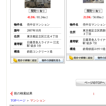
4LDK
/ 81.24m
2LDK
/ 56.00m
2
2
物件名
売中古マンション
物件名
売中古マンション
築年
2007年10月
東京都足立区西新
住所
３丁目
住所
東京都足立区江北４丁目
日暮里舎人ライナ
最寄駅
日暮里舎人ライナー 江北
駅 徒歩 7分
最寄駅
駅 徒歩 1分
構造
鉄骨鉄筋ｺﾝｸﾘｰﾄ造
構造
鉄筋コンクリート造
前の検索結果
1
TOPページ
＞
マンション