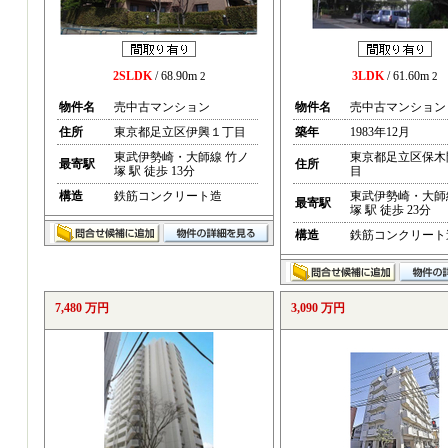
2SLDK
/ 68.90m
3LDK
/ 61.60m
2
2
物件名
売中古マンション
物件名
売中古マンション
住所
東京都足立区伊興１丁目
築年
1983年12月
東武伊勢崎・大師線 竹ノ
東京都足立区保木
最寄駅
住所
塚 駅 徒歩 13分
目
構造
鉄筋コンクリート造
東武伊勢崎・大師
最寄駅
塚 駅 徒歩 23分
構造
鉄筋コンクリート
7,480 万円
3,090 万円