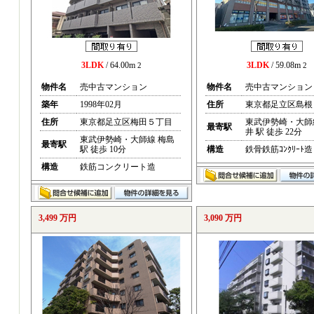
3LDK
/ 64.00m
3LDK
/ 59.08m
2
2
物件名
売中古マンション
物件名
売中古マンション
築年
1998年02月
住所
東京都足立区島根
住所
東京都足立区梅田５丁目
東武伊勢崎・大師
最寄駅
井 駅 徒歩 22分
東武伊勢崎・大師線 梅島
最寄駅
駅 徒歩 10分
構造
鉄骨鉄筋ｺﾝｸﾘｰﾄ造
構造
鉄筋コンクリート造
3,499 万円
3,090 万円