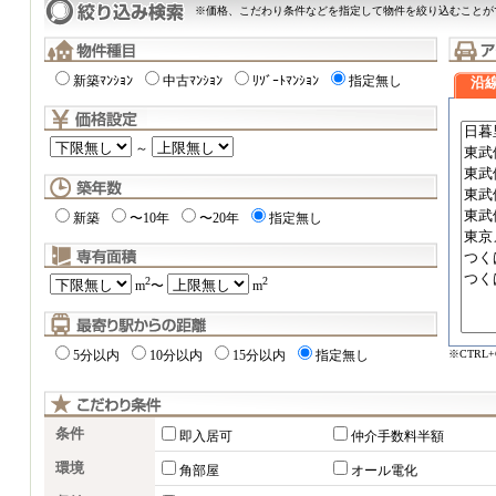
※価格、こだわり条件などを指定して物件を絞り込むことが
新築ﾏﾝｼｮﾝ
中古ﾏﾝｼｮﾝ
ﾘｿﾞｰﾄﾏﾝｼｮﾝ
指定無し
沿
～
新築
〜10年
〜20年
指定無し
2
2
m
〜
m
※CTRL
5分以内
10分以内
15分以内
指定無し
条件
即入居可
仲介手数料半額
環境
角部屋
オール電化