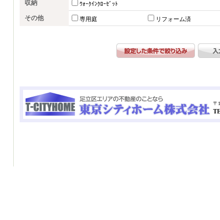
収納
ｳｫｰｸｲﾝｸﾛｰｾﾞｯﾄ
その他
専用庭
リフォーム済
〒1
TE