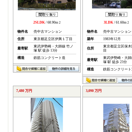
2SLDK
/ 68.90m
3LDK
/ 61.60m
2
2
物件名
売中古マンション
物件名
売中古マンション
住所
東京都足立区伊興１丁目
築年
1983年12月
東武伊勢崎・大師線 竹ノ
東京都足立区保木
最寄駅
住所
塚 駅 徒歩 13分
目
構造
鉄筋コンクリート造
東武伊勢崎・大師
最寄駅
塚 駅 徒歩 23分
構造
鉄筋コンクリート
7,480 万円
3,090 万円