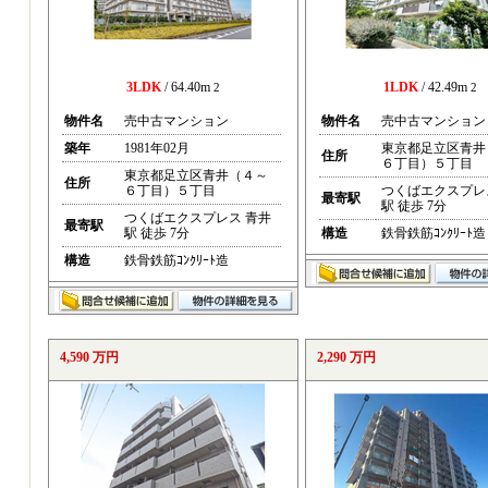
3LDK
/ 64.40m
1LDK
/ 42.49m
2
2
物件名
売中古マンション
物件名
売中古マンション
築年
1981年02月
東京都足立区青井
住所
６丁目）５丁目
東京都足立区青井（４～
住所
６丁目）５丁目
つくばエクスプレ
最寄駅
駅 徒歩 7分
つくばエクスプレス 青井
最寄駅
駅 徒歩 7分
構造
鉄骨鉄筋ｺﾝｸﾘｰﾄ造
構造
鉄骨鉄筋ｺﾝｸﾘｰﾄ造
4,590 万円
2,290 万円