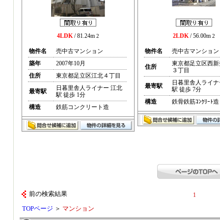
4LDK
/ 81.24m
2LDK
/ 56.00m
2
2
物件名
売中古マンション
物件名
売中古マンション
築年
2007年10月
東京都足立区西新
住所
３丁目
住所
東京都足立区江北４丁目
日暮里舎人ライナ
最寄駅
日暮里舎人ライナー 江北
駅 徒歩 7分
最寄駅
駅 徒歩 1分
構造
鉄骨鉄筋ｺﾝｸﾘｰﾄ造
構造
鉄筋コンクリート造
前の検索結果
1
TOPページ
＞
マンション